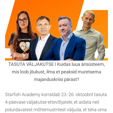
TASUTA VÄLJAKUTSE I Kuidas luua ärisüsteem,
mis loob jõukust, ilma et peaksid muretsema
majanduskriisi pärast?
Starfish Academy korraldab 23.-26. oktoobril tasuta
4-päevase väljakutse ettevõtjatele, et aidata neil
pidurdavatest mõttemustritest väljuda, et teha oma