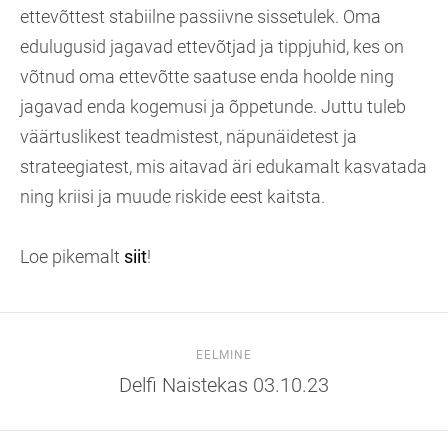
ettevõttest stabiilne passiivne sissetulek. Oma
edulugusid jagavad ettevõtjad ja tippjuhid, kes on
võtnud oma ettevõtte saatuse enda hoolde ning
jagavad enda kogemusi ja õppetunde. Juttu tuleb
väärtuslikest teadmistest, näpunäidetest ja
strateegiatest, mis aitavad äri edukamalt kasvatada
ning kriisi ja muude riskide eest kaitsta.
Loe pikemalt
siit
!
EELMINE
Delfi Naistekas 03.10.23