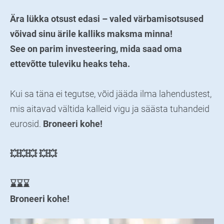
Ära lükka otsust edasi – valed värbamisotsused
võivad sinu ärile kalliks maksma minna!
See on parim investeering, mida saad oma
ettevõtte tuleviku heaks teha.
Kui sa täna ei tegutse, võid jääda ilma lahendustest,
mis aitavad vältida kalleid vigu ja säästa tuhandeid
eurosid.
Broneeri kohe!
💥💥💥 💥💥
⌛⌛⌛
Broneeri kohe!