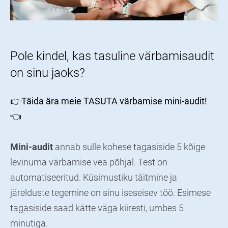
Pole kindel, kas tasuline värbamisaudit
on sinu jaoks?
👉Täida ära meie TASUTA värbamise mini-audit!
👈
Mini-audit
annab sulle kohese tagasiside 5 kõige
levinuma värbamise vea põhjal. Test on
automatiseeritud. Küsimustiku täitmine ja
järelduste tegemine on sinu iseseisev töö. Esimese
tagasiside saad kätte väga kiiresti, umbes 5
minutiga.