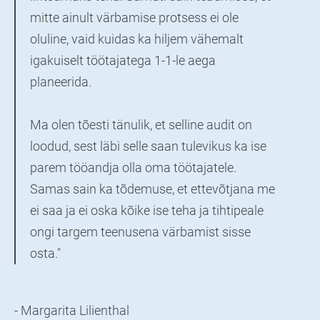
mitte ainult värbamise protsess ei ole
oluline, vaid kuidas ka hiljem vähemalt
igakuiselt töötajatega 1-1-le aega
planeerida.
Ma olen tõesti tänulik, et selline audit on
loodud, sest läbi selle saan tulevikus ka ise
parem tööandja olla oma töötajatele.
Samas sain ka tõdemuse, et ettevõtjana me
ei saa ja ei oska kõike ise teha ja tihtipeale
ongi targem teenusena värbamist sisse
osta."
- Margarita Lilienthal