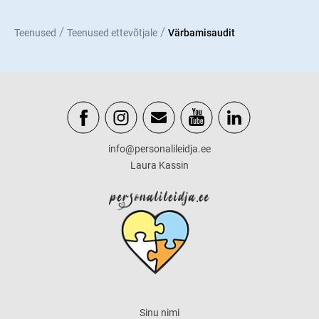
/
/
Teenused
Teenused ettevõtjale
Värbamisaudit
info@personalileidja.ee
Laura Kassin
Sinu nimi