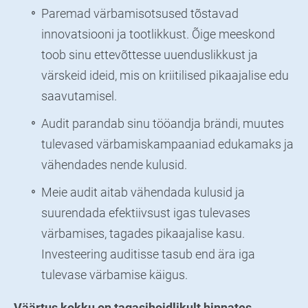
Paremad värbamisotsused tõstavad
innovatsiooni ja tootlikkust. Õige meeskond
toob sinu ettevõttesse uuenduslikkust ja
värskeid ideid, mis on kriitilised pikaajalise edu
saavutamisel.
Audit parandab sinu tööandja brändi, muutes
tulevased värbamiskampaaniad edukamaks ja
vähendades nende kulusid.
Meie audit aitab vähendada kulusid ja
suurendada efektiivsust igas tulevases
värbamises, tagades pikaajalise kasu.
Investeering auditisse tasub end ära iga
tulevase värbamise käigus.
Väärtus kokku on tagasihoidlikult hinnates