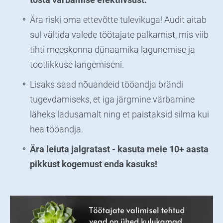
Ära riski oma ettevõtte tulevikuga! Audit aitab
sul vältida valede töötajate palkamist, mis viib
tihti meeskonna dünaamika lagunemise ja
tootlikkuse langemiseni.
Lisaks saad nõuandeid tööandja brändi
tugevdamiseks, et iga järgmine värbamine
läheks ladusamalt ning et paistaksid silma kui
hea tööandja.
Ära leiuta jalgratast - kasuta meie 10+ aasta
pikkust kogemust enda kasuks!