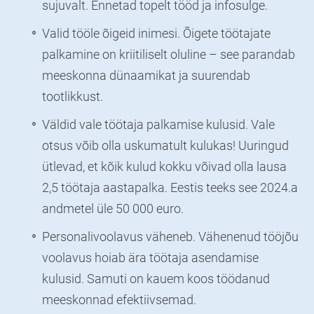
sujuvalt. Ennetad topelt tööd ja infosulge.
Valid tööle õigeid inimesi. Õigete töötajate
palkamine on kriitiliselt oluline – see parandab
meeskonna dünaamikat ja suurendab
tootlikkust.
Väldid vale töötaja palkamise kulusid. Vale
otsus võib olla uskumatult kulukas! Uuringud
ütlevad, et kõik kulud kokku võivad olla lausa
2,5 töötaja aastapalka. Eestis teeks see 2024.a
andmetel üle 50 000 euro.
Personalivoolavus väheneb. Vähenenud tööjõu
voolavus hoiab ära töötaja asendamise
kulusid. Samuti on kauem koos töödanud
meeskonnad efektiivsemad.