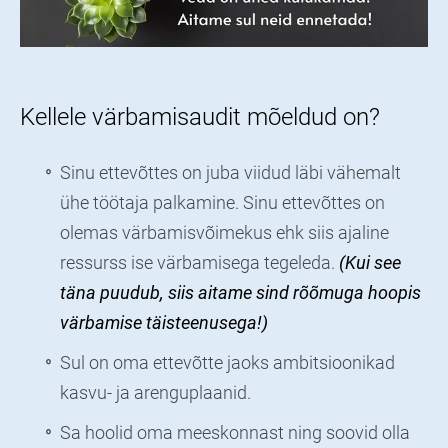
Kellele värbamisaudit mõeldud on?
Sinu ettevõttes on juba viidud läbi vähemalt
ühe töötaja palkamine. Sinu ettevõttes on
olemas värbamisvõimekus ehk siis ajaline
ressurss ise värbamisega tegeleda.
(Kui see
täna puudub, siis aitame sind rõõmuga hoopis
värbamise täisteenusega!)
Sul on oma ettevõtte jaoks ambitsioonikad
kasvu- ja arenguplaanid.
Sa hoolid oma meeskonnast ning soovid olla