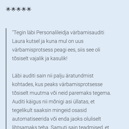
🌟🌟🌟🌟🌟
"Tegin läbi Personalileidja värbamisauditi
Laura kutsel ja kuna mul on uus
värbamisprotsess peagi ees, siis see oli
tõsiselt vajalik ja kasulik!
Läbi auditi sain nii palju äratundmist
kohtades, kus peaks värbamisprotsesse
tõsiselt muutma või neid paremaks tegema.
Auditi käigus nii mõnigi asi üllatas, et
tegelikult saaksin mingeid osasid
automatiseerida või enda jaoks oluliselt
lihtsamaks teha. Samuti sain teadmised, et