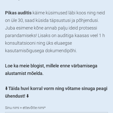
Pikas auditis
käime küsimused läbi koos ning neid
on üle 30, saad küsida täpsustusi ja põhjendusi.
Juba esimene kõne annab palju ideid protsessi
parandamiseks! Lisaks on auditiga kaasas veel 1 h
konsultatsiooni ning üks eluaegse
kasutamisõigusega dokumendipõhi.
Loe ka meie blogist, millele enne värbamisega
alustamist mõelda.
⬇️ Täida huvi korral vorm ning võtame sinuga peagi
ühendust! ⬇️
Sinu nimi + ettevõtte nimi