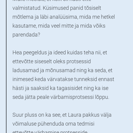
valmistatud. Küsimused panid tõsiselt
mõtlema ja läbi analüüsima, mida me hetkel
kasutame, mida veel mitte ja mida võiks
parendada?
Hea peegeldus ja ideed kuidas teha nii, et
ettevõtte siseselt oleks protsessid
ladusamad ja mõnusamad ning ka seda, et
inimesed keda värvatakse tunneksid ennast
hästi ja saaksid ka tagasisidet ning ka ise
seda jätta peale värbamisprotsessi lõppu.
Suur pluss on ka see, et Laura pakkus välja
võimaluse pühenduda oma tedmisi
ettevõtte värbamise protsesside