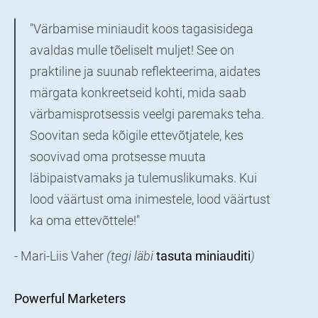
"Värbamise miniaudit koos tagasisidega
avaldas mulle tõeliselt muljet! See on
praktiline ja suunab reflekteerima, aidates
märgata konkreetseid kohti, mida saab
värbamisprotsessis veelgi paremaks teha.
Soovitan seda kõigile ettevõtjatele, kes
soovivad oma protsesse muuta
läbipaistvamaks ja tulemuslikumaks. Kui
lood väärtust oma inimestele, lood väärtust
ka oma ettevõttele!"
- Mari-Liis Vaher
(tegi läbi
tasuta miniauditi
)
Powerful Marketers