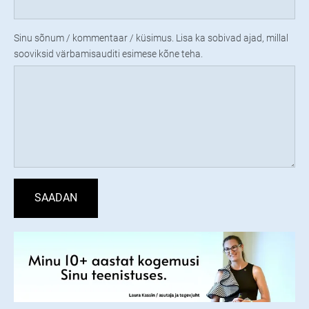
Sinu sõnum / kommentaar / küsimus. Lisa ka sobivad ajad, millal
sooviksid värbamisauditi esimese kõne teha.