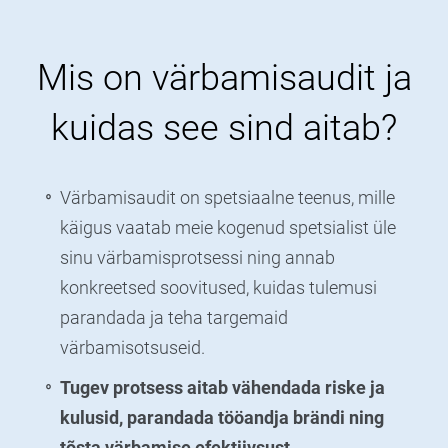
Mis on värbamisaudit ja
kuidas see sind aitab?
Värbamisaudit on spetsiaalne teenus, mille
käigus vaatab meie kogenud spetsialist üle
sinu värbamisprotsessi ning annab
konkreetsed soovitused, kuidas tulemusi
parandada ja teha targemaid
värbamisotsuseid.
Tugev protsess aitab vähendada riske ja
kulusid, parandada tööandja brändi ning
tõsta värbamise efektiivsust.