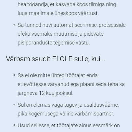
hea tööandja, et kasvada koos tiimiga ning
luua maailmale üheskoos väärtust.
Sa tunned huvi automatiseerimise, protsesside
efektiivsemaks muutmise ja pidevate
pisiparanduste tegemise vastu.
Värbamisaudit EI OLE sulle, kui...
Sa ei ole mitte ühtegi töötajat enda
ettevõttesse värvanud ega plaani seda teha ka
järgneva 12 kuu jooksul.
Sul on olemas väga tugev ja usaldusväärne,
pika kogemusega väline värbamispartner.
Usud sellesse, et töötajate ainus eesmärk on