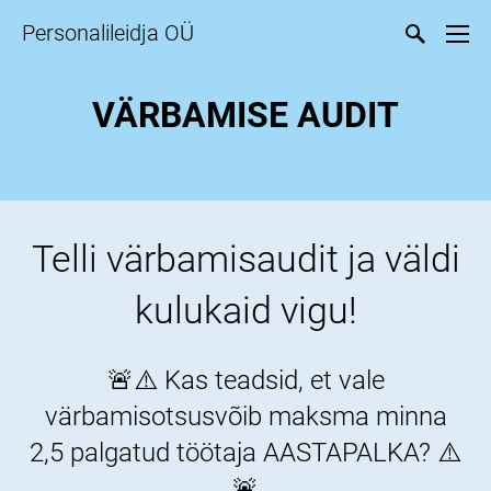
Personalileidja OÜ
VÄRBAMISE AUDIT
Telli värbamisaudit ja väldi
kulukaid vigu!
🚨⚠️ Kas teadsid, et vale
värbamisotsusvõib maksma minna
2,5 palgatud töötaja AASTAPALKA? ⚠️
🚨