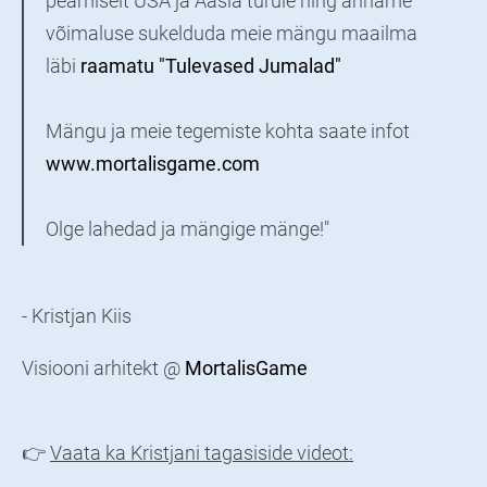
peamiselt USA ja Aasia turule ning anname
võimaluse sukelduda meie mängu maailma
läbi
raamatu "Tulevased Jumalad"
Mängu ja meie tegemiste kohta saate infot
www.mortalisgame.com
Olge lahedad ja mängige mänge!"
- Kristjan Kiis
Visiooni arhitekt @
MortalisGame
👉
Vaata ka Kristjani tagasiside videot: