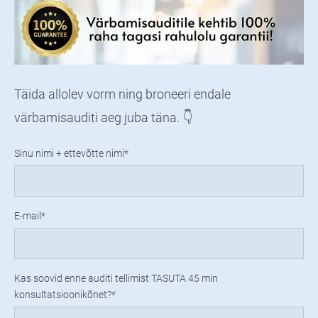
Täida allolev vorm ning broneeri endale
värbamisauditi aeg juba täna. 👇
Sinu nimi + ettevõtte nimi
E-mail
Kas soovid enne auditi tellimist TASUTA 45 min
konsultatsioonikõnet?