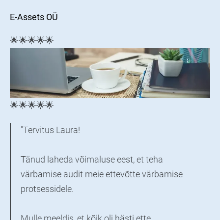
E-Assets OÜ
🌟🌟🌟🌟🌟
🌟🌟🌟🌟🌟
"Tervitus Laura!
Tänud laheda võimaluse eest, et teha
värbamise audit meie ettevõtte värbamise
protsessidele.
Mulle meeldis, et kõik oli hästi ette