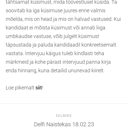
tähtsamat küsimust, mida töövestlusel küsida. Ta
soovitab ka iga küsimuse juures enne valmis
mõelda, mis on head ja mis on halvad vastused. Kui
kandidaat ei mõista küsimust või annab liiga
umbkaudse vastuse, võib julgelt küsimust
täpsustada ja paluda kandidaadil konkreetsemalt
vastata. Intervjuu käigus tuleb kindlasti teha
märkmeid ja kohe pärast intervjuud panna kirja
enda hinnang, kuna detailid ununevad kiirelt.
Loe pikemalt
siit
!
EELMINE
Delfi Naistekas 18.02.23