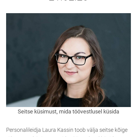
Seitse küsimust, mida töövestlusel küsida
Personalileidja Laura Kassin toob välja seitse kõige