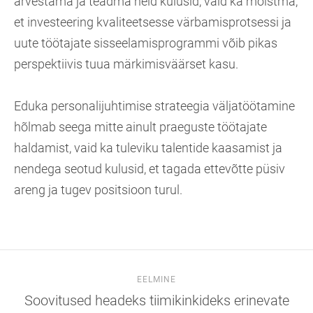
arvestama ja teadma neid kulusid, vaid ka mõistma,
et investeering kvaliteetsesse värbamisprotsessi ja
uute töötajate sisseelamisprogrammi võib pikas
perspektiivis tuua märkimisväärset kasu.
Eduka personalijuhtimise strateegia väljatöötamine
hõlmab seega mitte ainult praeguste töötajate
haldamist, vaid ka tuleviku talentide kaasamist ja
nendega seotud kulusid, et tagada ettevõtte püsiv
areng ja tugev positsioon turul.
EELMINE
Soovitused headeks tiimikinkideks erinevate