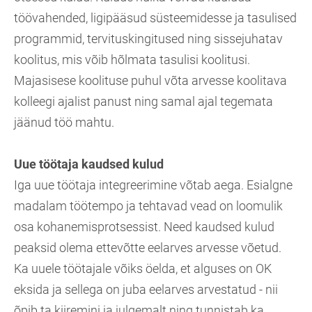
töövahended, ligipääsud süsteemidesse ja tasulised
programmid, tervituskingitused ning sissejuhatav
koolitus, mis võib hõlmata tasulisi koolitusi.
Majasisese koolituse puhul võta arvesse koolitava
kolleegi ajalist panust ning samal ajal tegemata
jäänud töö mahtu.
Uue töötaja kaudsed kulud
Iga uue töötaja integreerimine võtab aega. Esialgne
madalam töötempo ja tehtavad vead on loomulik
osa kohanemisprotsessist. Need kaudsed kulud
peaksid olema ettevõtte eelarves arvesse võetud.
Ka uuele töötajale võiks öelda, et alguses on OK
eksida ja sellega on juba eelarves arvestatud - nii
õpib ta kiiremini ja julgemalt ning tunnistab ka