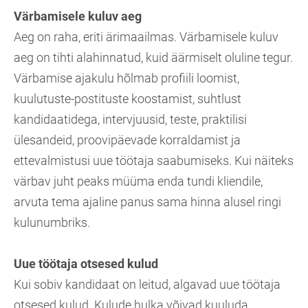
Värbamisele kuluv aeg
Aeg on raha, eriti ärimaailmas. Värbamisele kuluv
aeg on tihti alahinnatud, kuid äärmiselt oluline tegur.
Värbamise ajakulu hõlmab profiili loomist,
kuulutuste-postituste koostamist, suhtlust
kandidaatidega, intervjuusid, teste, praktilisi
ülesandeid, proovipäevade korraldamist ja
ettevalmistusi uue töötaja saabumiseks. Kui näiteks
värbav juht peaks müüma enda tundi kliendile,
arvuta tema ajaline panus sama hinna alusel ringi
kulunumbriks.
Uue töötaja otsesed kulud
Kui sobiv kandidaat on leitud, algavad uue töötaja
otsesed kulud. Kulude hulka võivad kuuluda