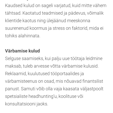
Kaudsed kulud on sageli varjatud, kuid mitte vähem
tähtsad. Kaotatud teadmised ja pädevus, võimalik
klientide kaotus ning ülejäänud meeskonna
suurenenud koormus ja stress on faktorid, mida ei
tohiks alahinnata.
Värbamise kulud
Selguse saamiseks, kui palju uue töötaja leidmine
maksab, tuleb arvesse võtta värbamise kulusid.
Reklaamid, kuulutused tööportaalides ja
värbamisteenus on osad, mis nõuavad finantsilist
panust. Samuti võib olla vaja kaasata väljastpoolt
spetsialiste headhunting’u, koolituse või
konsultatsiooni jaoks.