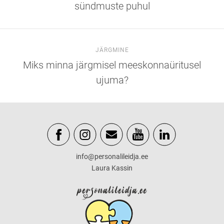
sündmuste puhul
JÄRGMINE
Miks minna järgmisel meeskonnaüritusel
ujuma?
info@personalileidja.ee
Laura Kassin