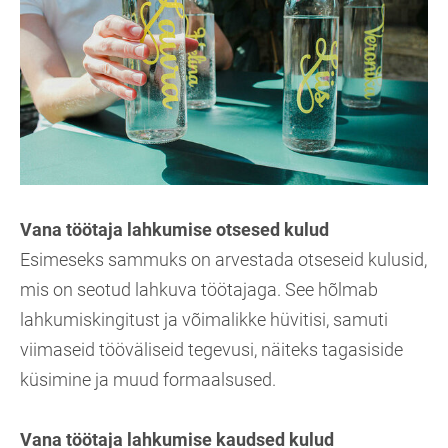
Vana töötaja lahkumise otsesed kulud
Esimeseks sammuks on arvestada otseseid kulusid,
mis on seotud lahkuva töötajaga. See hõlmab
lahkumiskingitust ja võimalikke hüvitisi, samuti
viimaseid tööväliseid tegevusi, näiteks tagasiside
küsimine ja muud formaalsused.
Vana töötaja lahkumise kaudsed kulud