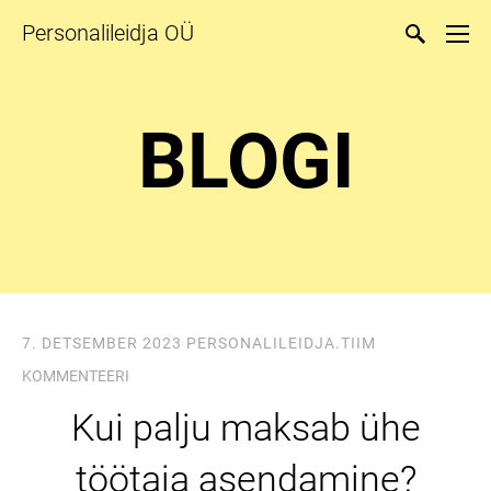
Personalileidja OÜ
BLOGI
7. DETSEMBER 2023
PERSONALILEIDJA.TIIM
KOMMENTEERI
Kui palju maksab ühe
töötaja asendamine?