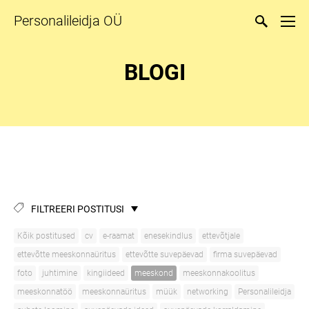
Personalileidja OÜ
BLOGI
FILTREERI POSTITUSI
Kõik postitused
cv
e-raamat
enesekindlus
ettevõtjale
ettevõtte meeskonnaüritus
ettevõtte suvepäevad
firma suvepäevad
foto
juhtimine
kingiideed
meeskond
meeskonnakoolitus
meeskonnatöö
meeskonnaüritus
müük
networking
Personalileidja