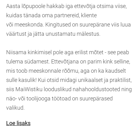
Aasta lõpupoole hakkab iga ettevõtja otsima viise,
kuidas tänada oma partnereid, kliente
või meeskonda. Kingitused on suurepärane viis luua
väärtust ja jätta unustamatu mälestus.
Niisama kinkimisel pole aga erilist mõtet - see peab
tulema südamest. Ettevõtjana on parim kink selline,
mis toob meeskonnale rõõmu, aga on ka kaudselt
sulle kasulik! Kui otsid midagi unikaalset ja praktilist,
siis MaiWistiku looduslikud nahahooldustooted ning
näo- või toolijooga töötoad on suurepärased
valikud.
Loe lisaks