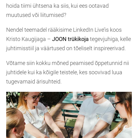
hoida tiimi ühtsena ka siis, kui ees ootavad
muutused või liitumised?
Nendel teemadel rääkisime LinkedIn Live’is koos
Kristo Kaugijaga –
JOON trükikoja
tegevjuhiga, kelle
juhtimisstiil ja väärtused on tõeliselt inspireerivad.
Võtame siin kokku mõned peamised õppetunnid nii
juhtidele kui ka kõigile teistele, kes soovivad luua
tugevamaid ärisuhteid.