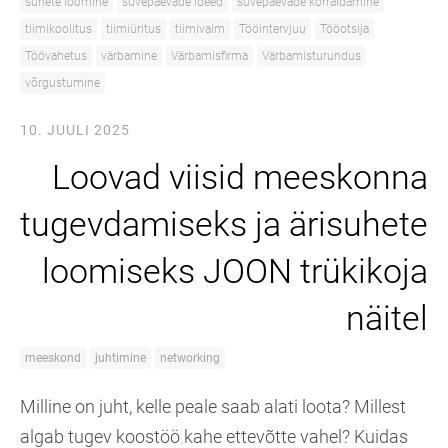
suhete loomine
suvepäevade ideed
suvepäevade korraldamine
tiimikoolitus
tiimiüritus
tiimivaim
Tööintervjuu
Tööotsija
Töövahetus
värbamine
Värbamisfirma
Värbamisturundus
võrgustumine
10. JUULI 2025
Loovad viisid meeskonna
tugevdamiseks ja ärisuhete
loomiseks JOON trükikoja
näitel
meeskond
juhtimine
networking
Milline on juht, kelle peale saab alati loota? Millest
algab tugev koostöö kahe ettevõtte vahel? Kuidas