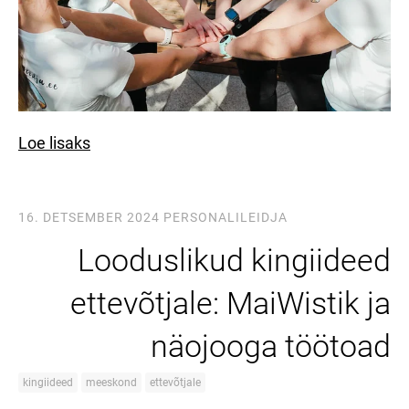
Loe lisaks
16. DETSEMBER 2024
PERSONALILEIDJA
Looduslikud kingiideed
ettevõtjale: MaiWistik ja
näojooga töötoad
kingiideed
meeskond
ettevõtjale